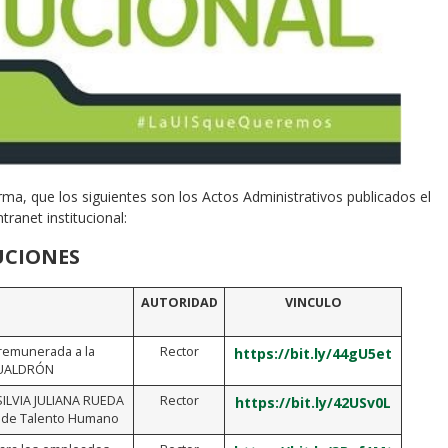
rma, que los siguientes son los Actos Administrativos publicados el
ranet institucional:
UCIONES
AUTORIDAD
VINCULO
 remunerada a la
Rector
https://bit.ly/44gU5et
GUALDRÓN
 SILVIA JULIANA RUEDA
Rector
https://bit.ly/42USv0L
n de Talento Humano