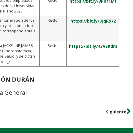
 para los empleados
Rector
https://bit.ly/3Pof1Mt
es de la Universidad
e al año 2023
 remuneración de los
Rector
https://bit.ly/3JqR972
a y ocasional ciclo
, correspondiente al
ra JACKELINE JAIMES
Rector
https://bit.ly/43VSKdm
Ginecobstetricia,
de Salud, y se dictan
encargo
NZÓN DURÁN
ia General
Siguiente