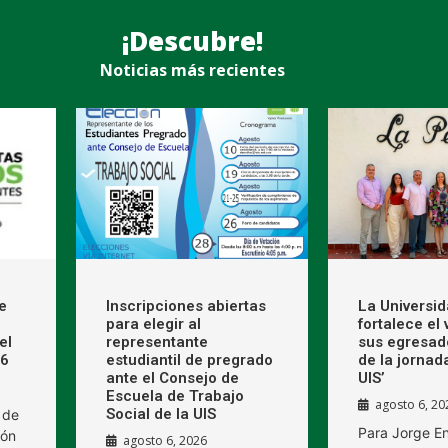
¡Descubre!
Noticias más recientes
e
Inscripciones abiertas
La Universi
para elegir al
fortalece el
el
representante
sus egresad
26
estudiantil de pregrado
de la jornad
ante el Consejo de
UIS’
Escuela de Trabajo
agosto 6, 20
Social de la UIS
 de
Para Jorge E
ión
agosto 6, 2026