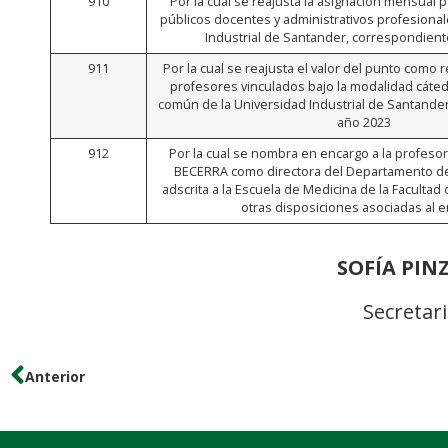
910
Por la cual se reajusta la asignación mensual
públicos docentes y administrativos profesional
Industrial de Santander, correspondient
911
Por la cual se reajusta el valor del punto como
profesores vinculados bajo la modalidad cátedr
común de la Universidad Industrial de Santander
año 2023
912
Por la cual se nombra en encargo a la profeso
BECERRA como directora del Departamento de 
adscrita a la Escuela de Medicina de la Facultad 
otras disposiciones asociadas al 
SOFÍA PI
Secretar
Anterior