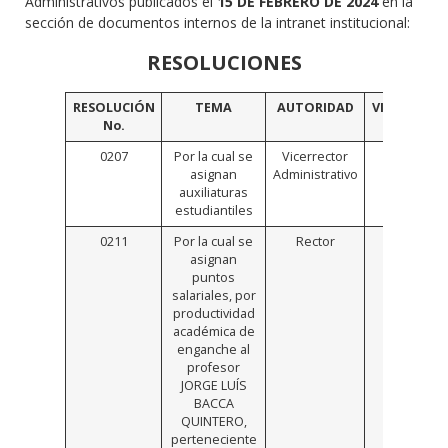
Administrativos publicados el
15 DE FEBRERO DE 2024
en la
sección de documentos internos de la intranet institucional:
RESOLUCIONES
RESOLUCIÓN
TEMA
AUTORIDAD
VINCULO
No.
0207
Por la cual se
Vicerrector
Click
asignan
Administrativo
Aquí
auxiliaturas
estudiantiles
0211
Por la cual se
Rector
Click
asignan
Aquí
puntos
salariales, por
productividad
académica de
enganche al
profesor
JORGE LUÍS
BACCA
QUINTERO,
perteneciente