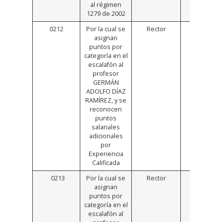
al régimen
1279 de 2002
0212
Por la cual se
Rector
Click
asignan
Aquí
puntos por
categoría en el
escalafón al
profesor
GERMÁN
ADOLFO DÍAZ
RAMÍREZ, y se
reconocen
puntos
salariales
adicionales
por
Experiencia
Calificada
0213
Por la cual se
Rector
Click
asignan
Aquí
puntos por
categoría en el
escalafón al