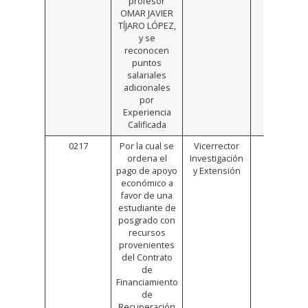
profesor
OMAR JAVIER
TÍJARO LÓPEZ,
y se
reconocen
puntos
salariales
adicionales
por
Experiencia
Calificada
0217
Por la cual se
Vicerrector
Click
ordena el
Investigación
Aquí
pago de apoyo
y Extensión
económico a
favor de una
estudiante de
posgrado con
recursos
provenientes
del Contrato
de
Financiamiento
de
Recuperación