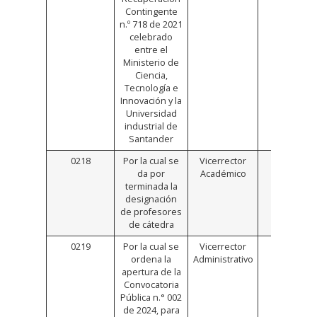
Contingente
n.º 718 de 2021
celebrado
entre el
Ministerio de
Ciencia,
Tecnología e
Innovación y la
Universidad
industrial de
Santander
0218
Por la cual se
Vicerrector
Click
da por
Académico
Aquí
terminada la
designación
de profesores
de cátedra
0219
Por la cual se
Vicerrector
Click
ordena la
Administrativo
Aquí
apertura de la
Convocatoria
Pública n.° 002
de 2024, para