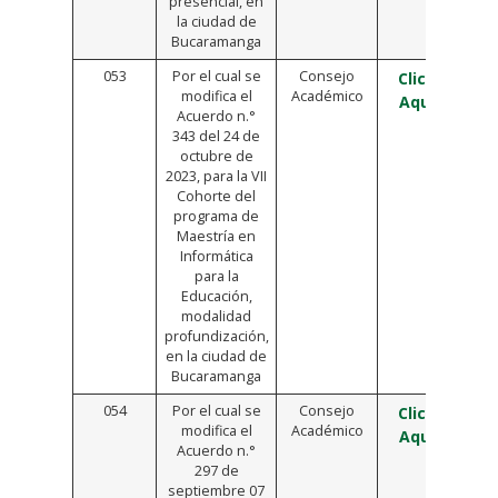
presencial, en
la ciudad de
Bucaramanga
053
Por el cual se
Consejo
Click
modifica el
Académico
Aquí
Acuerdo n.°
343 del 24 de
octubre de
2023, para la VII
Cohorte del
programa de
Maestría en
Informática
para la
Educación,
modalidad
profundización,
en la ciudad de
Bucaramanga
054
Por el cual se
Consejo
Click
modifica el
Académico
Aquí
Acuerdo n.°
297 de
septiembre 07