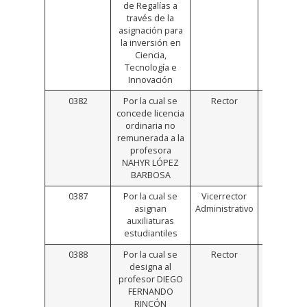
de Regalías a
través de la
asignación para
la inversión en
Ciencia,
Tecnología e
Innovación
0382
Por la cual se
Rector
Click
concede licencia
Aquí
ordinaria no
remunerada a la
profesora
NAHYR LÓPEZ
BARBOSA
0387
Por la cual se
Vicerrector
Click
asignan
Administrativo
Aquí
auxiliaturas
estudiantiles
0388
Por la cual se
Rector
Click
designa al
Aquí
profesor DIEGO
FERNANDO
RINCÓN