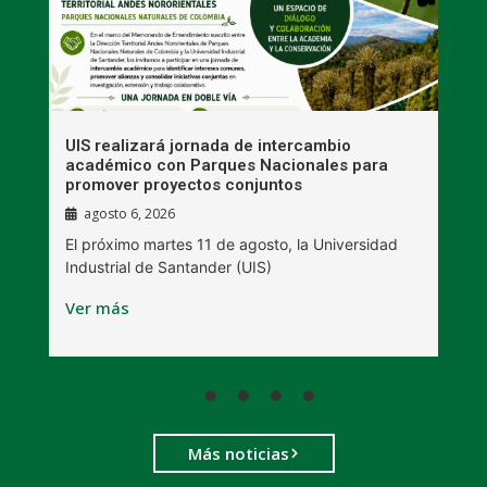
UIS realizará jornada de intercambio
R
académico con Parques Nacionales para
A
promover proyectos conjuntos
agosto 6, 2026
l
E
El próximo martes 11 de agosto, la Universidad
s
Industrial de Santander (UIS)
V
Ver más
Más noticias