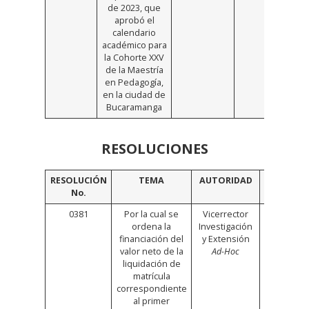
de 2023, que
aprobó el
calendario
académico para
la Cohorte XXV
de la Maestría
en Pedagogía,
en la ciudad de
Bucaramanga
RESOLUCIONES
RESOLUCIÓN
TEMA
AUTORIDAD
VINCULO
No.
0381
Por la cual se
Vicerrector
Click
ordena la
Investigación
Aquí
financiación del
y Extensión
valor neto de la
Ad-Hoc
liquidación de
matrícula
correspondiente
al primer