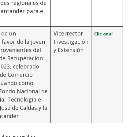
edes regionales de
Santander para el
o de un
Vicerrector
Clic aquí
favor de la joven
Investigación
provenientes del
y Extensión
 de Recuperación
2023, celebrado
 de Comercio
actuando como
 Fondo Nacional de
ia, Tecnología e
osé de Caldas y la
ntander