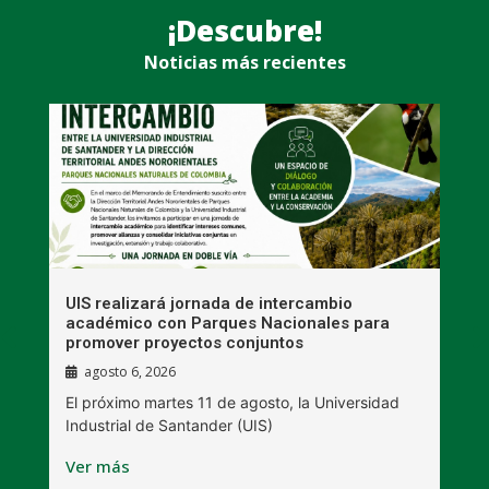
¡Descubre!
Noticias más recientes
UIS realizará jornada de intercambio
R
académico con Parques Nacionales para
A
promover proyectos conjuntos
agosto 6, 2026
l
E
El próximo martes 11 de agosto, la Universidad
s
Industrial de Santander (UIS)
V
Ver más