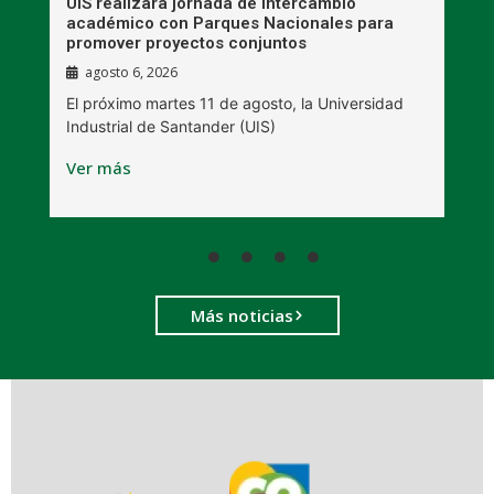
UIS realizará jornada de intercambio
R
académico con Parques Nacionales para
A
promover proyectos conjuntos
agosto 6, 2026
l
E
El próximo martes 11 de agosto, la Universidad
s
Industrial de Santander (UIS)
V
Ver más
Más noticias