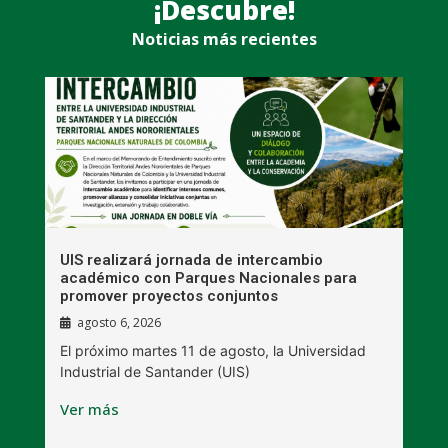
¡Descubre!
Noticias más recientes
UIS realizará jornada de intercambio
R
académico con Parques Nacionales para
A
promover proyectos conjuntos
agosto 6, 2026
l
E
El próximo martes 11 de agosto, la Universidad
s
Industrial de Santander (UIS)
V
Ver más