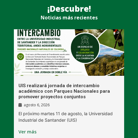
¡Descubre!
Noticias más recientes
UIS realizará jornada de intercambio
R
académico con Parques Nacionales para
A
promover proyectos conjuntos
agosto 6, 2026
l
E
El próximo martes 11 de agosto, la Universidad
s
Industrial de Santander (UIS)
V
Ver más