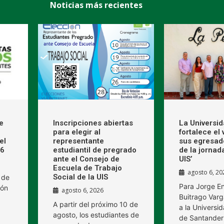
Noticias más recientes
e
Inscripciones abiertas
La Universi
para elegir al
fortalece el
el
representante
sus egresad
26
estudiantil de pregrado
de la jornad
ante el Consejo de
UIS’
Escuela de Trabajo
agosto 6, 20
Social de la UIS
 de
Para Jorge E
ión
agosto 6, 2026
Buitrago Varg
A partir del próximo 10 de
a la Universid
agosto, los estudiantes de
de Santander