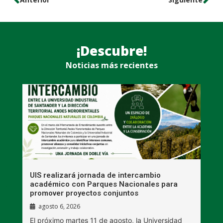
¡Descubre!
Noticias más recientes
UIS realizará jornada de intercambio
R
académico con Parques Nacionales para
A
promover proyectos conjuntos
agosto 6, 2026
l
E
El próximo martes 11 de agosto, la Universidad
s