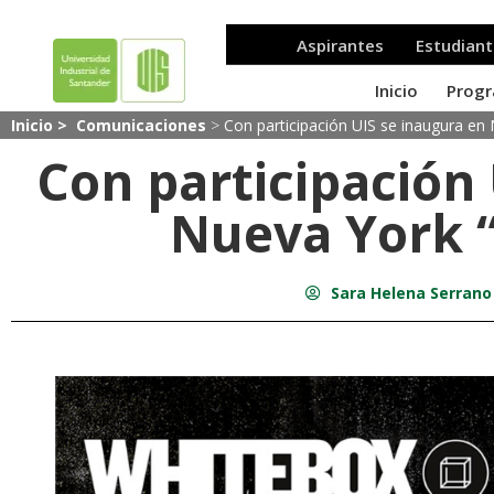
Inicio >
Comunicaciones
>
Con participación UIS se inaugura en
Con participación
Nueva York 
Sara Helena Serrano