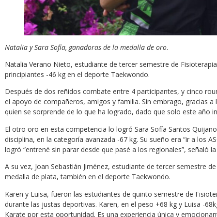
Natalia y Sara Sofía, ganadoras de la medalla de oro
.
Natalia Verano Nieto, estudiante de tercer semestre de Fisioterapia
principiantes -46 kg en el deporte Taekwondo.
Después de dos reñidos combate entre 4 participantes, y cinco roun
el apoyo de compañeros, amigos y familia. Sin embrago, gracias a l
quien se sorprende de lo que ha logrado, dado que solo este año ini
El otro oro en esta competencia lo logró Sara Sofía Santos Quija
disciplina, en la categoría avanzada -67 kg. Su sueño era “ir a los A
logró “entrené sin parar desde que pasé a los regionales”, señaló la
A su vez, Joan Sebastián Jiménez, estudiante de tercer semestre de Fi
medalla de plata, también en el deporte Taekwondo.
Karen y Luisa, fueron las estudiantes de quinto semestre de Fisiote
durante las justas deportivas. Karen, en el peso +68 kg y Luisa -68k
Karate por esta oportunidad. Es una experiencia única y emocionant