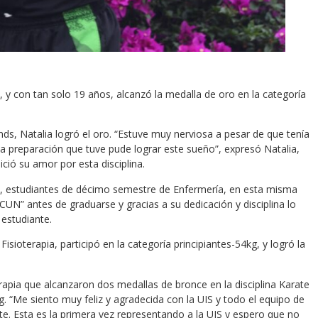
, y con tan solo 19 años, alcanzó la medalla de oro en la categoría
ds, Natalia logró el oro. “Estuve muy nerviosa a pesar de que tenía
a preparación que tuve pude lograr este sueño”, expresó Natalia,
ció su amor por esta disciplina.
no, estudiantes de décimo semestre de Enfermería, en esta misma
SCUN” antes de graduarse y gracias a su dedicación y disciplina lo
 estudiante.
sioterapia, participó en la categoría principiantes-54kg, y logró la
rapia que alcanzaron dos medallas de bronce en la disciplina Karate
g. “Me siento muy feliz y agradecida con la UIS y todo el equipo de
e. Esta es la primera vez representando a la UIS y espero que no