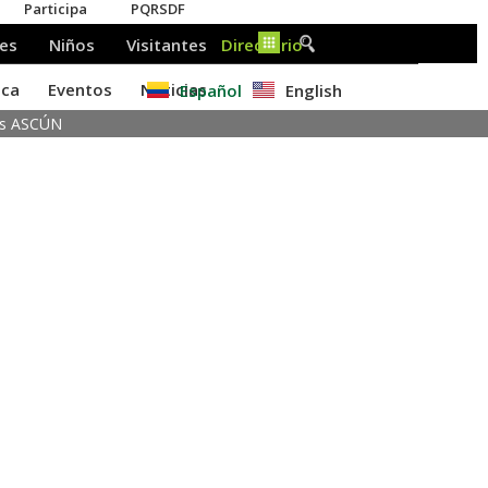
Español
English
gos ASCÚN