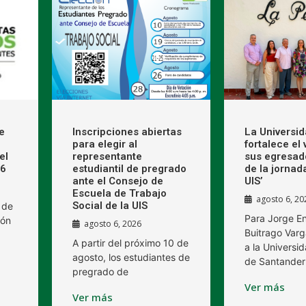
e
Inscripciones abiertas
La Universi
para elegir al
fortalece el
el
representante
sus egresad
26
estudiantil de pregrado
de la jornad
ante el Consejo de
UIS’
Escuela de Trabajo
agosto 6, 20
Social de la UIS
 de
Para Jorge E
ión
agosto 6, 2026
Buitrago Varg
A partir del próximo 10 de
a la Universid
agosto, los estudiantes de
de Santander
pregrado de
Ver más
Ver más