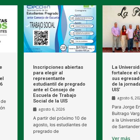
e
Inscripciones abiertas
La Universi
para elegir al
fortalece el
el
representante
sus egresad
26
estudiantil de pregrado
de la jornad
ante el Consejo de
UIS’
Escuela de Trabajo
agosto 6, 20
Social de la UIS
 de
Para Jorge E
ión
agosto 6, 2026
Buitrago Varg
A partir del próximo 10 de
a la Universid
agosto, los estudiantes de
de Santander
pregrado de
Ver más