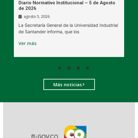
n
Diario Normativo Institucional – 5 de Agosto
U
de 2026
l
agosto 5, 2026
La Secretaría General de la Universidad Industrial
L
de Santander informa, que los
B
Ver más
V
Más noticias