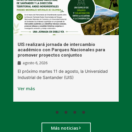
UIS realizará jornada de intercambio
R
académico con Parques Nacionales para
A
promover proyectos conjuntos
agosto 6, 2026
l
E
El próximo martes 11 de agosto, la Universidad
s
Industrial de Santander (UIS)
V
Ver más
Más noticias