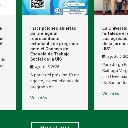
e
Inscripciones abiertas
La Universi
para elegir al
fortalece el
el
representante
sus egresad
26
estudiantil de pregrado
de la jornad
ante el Consejo de
UIS’
Escuela de Trabajo
agosto 6, 20
Social de la UIS
 de
Para Jorge E
ión
agosto 6, 2026
Buitrago Varg
A partir del próximo 10 de
a la Universid
agosto, los estudiantes de
de Santander
pregrado de
Ver más
Ver más
Más noticias