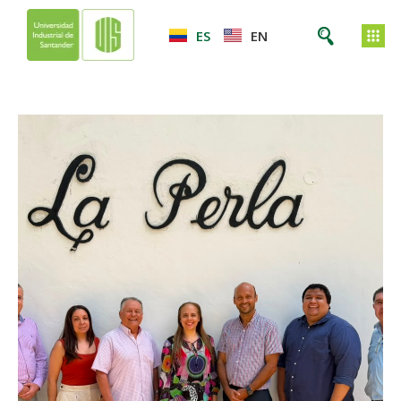
ES
EN