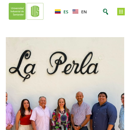
ES
EN