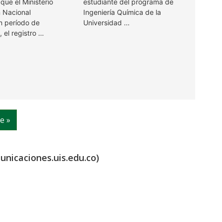
ue el Ministerio
estudiante del programa de
 Nacional
Ingeniería Química de la
n período de
Universidad …
, el registro …
e »
unicaciones.uis.edu.co)