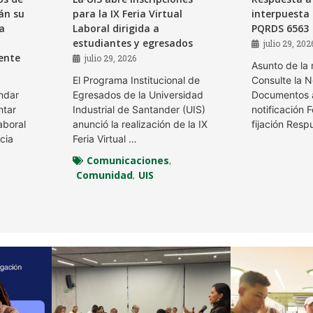
án su
para la IX Feria Virtual
interpuesta 
la
Laboral dirigida a
PQRDS 6563
estudiantes y egresados
julio 29, 202
gente
julio 29, 2026
Asunto de la 
El Programa Institucional de
Consulte la N
indar
Egresados de la Universidad
Documentos a
ntar
Industrial de Santander (UIS)
notificación 
aboral
anunció la realización de la IX
fijación Resp
ncia
Feria Virtual …
Comunicaciones
,
Comunidad
UIS
,