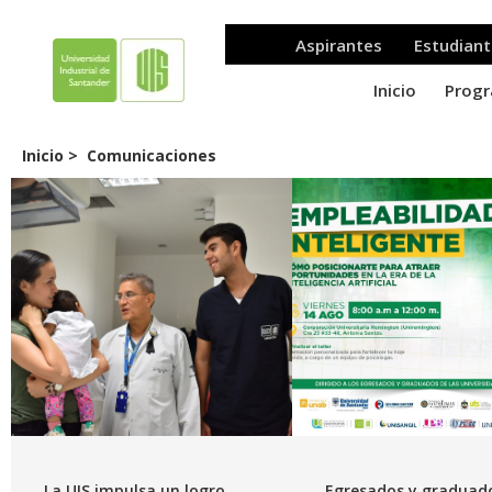
Inicio >
Comunicaciones
La UIS impulsa un logro
Egresados y graduad