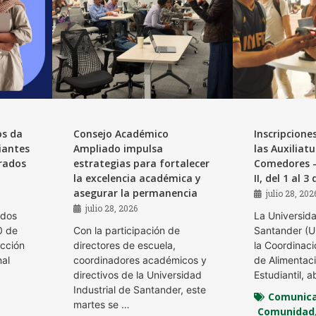
os da
Consejo Académico
Inscripcione
iantes
Ampliado impulsa
las Auxiliat
rados
estrategias para fortalecer
Comedores –
la excelencia académica y
II, del 1 al 
asegurar la permanencia
julio 28, 202
julio 28, 2026
ados
La Universida
0 de
Con la participación de
Santander (UI
ucción
directores de escuela,
la Coordinaci
nal
coordinadores académicos y
de Alimentac
directivos de la Universidad
Estudiantil, a
Industrial de Santander, este
Comunica
martes se …
Comunidad