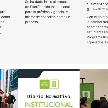
Se ha dado inicio al proceso
sus mentore
de Planificación Institucional
julio 28, 202
guir
para la próxima vigencia, el
mo como
mismo se consolida como un
Con el objeti
las
proceso …
la calidad del
d
acompañamie
r, …
estudiantes y
Programa Inst
Egresados a