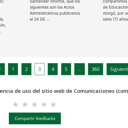
(5)
Santander informa, que los
compartimos q
siguientes son los Actos
de Educación
Administrativos publicados
otorgó, por u
ía,
el 24 DE …
siete (7) años
ión,
…
r
1
2
3
4
5
…
360
Siguient
iencia de uso del sitio web de Comunicaciones (com