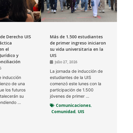
 de Derecho UIS
Más de 1.500 estudiantes
áctica
de primer ingreso iniciaron
en el
su vida universitaria en la
Jurídico y
UIS
nciliación
julio 27, 2026
6
La jornada de inducción de
 inducción
estudiantes de la UIS
ienzo de una
comenzó este lunes con la
ue los futuros
participación de 1.500
talecerán su
jóvenes de primer …
endiendo …
Comunicaciones
,
Comunidad
UIS
,