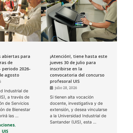
s abiertas para
¡Atención!, tiene hasta este
uras de
jueves 30 de julio para
 periodo 2026-
inscribirse en la
3 de agosto
convocatoria del concurso
profesoral UIS
6
julio 28, 2026
d Industrial de
S), a través de
Si tienen alta vocación
ón de Servicios
docente, investigativa y de
ión de Bienestar
extensión, y desea vincularse
brirá las …
a la Universidad Industrial de
Santander (UIS), esta …
ciones
,
UIS
,