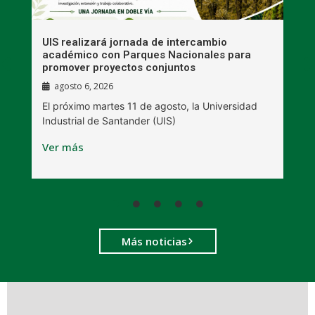
UIS realizará jornada de intercambio
R
académico con Parques Nacionales para
A
promover proyectos conjuntos
agosto 6, 2026
l
E
El próximo martes 11 de agosto, la Universidad
s
Industrial de Santander (UIS)
V
Ver más
Más noticias