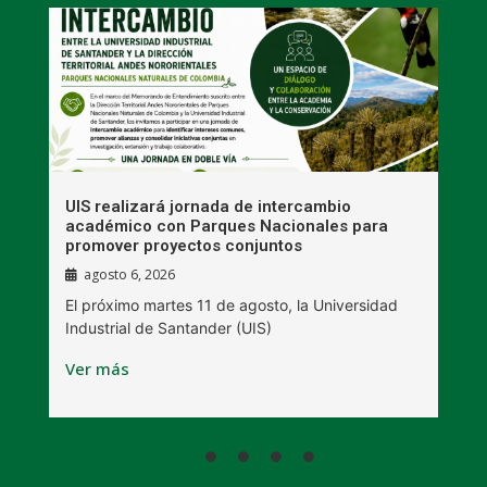
UIS realizará jornada de intercambio
R
académico con Parques Nacionales para
A
promover proyectos conjuntos
agosto 6, 2026
l
E
El próximo martes 11 de agosto, la Universidad
s
Industrial de Santander (UIS)
V
Ver más