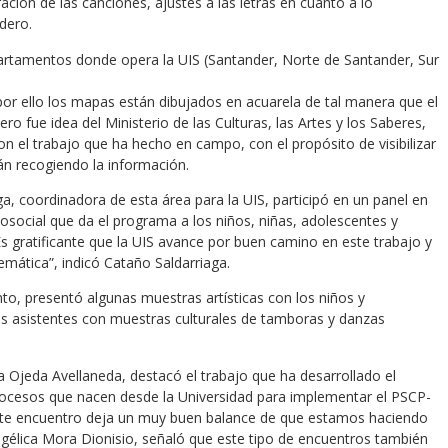
ación de las canciones, ajustes a las letras en cuanto a lo
dero.
rtamentos donde opera la UIS (Santander, Norte de Santander, Sur
por ello los mapas están dibujados en acuarela de tal manera que el
ro fue idea del Ministerio de las Culturas, las Artes y los Saberes,
n el trabajo que ha hecho en campo, con el propósito de visibilizar
án recogiendo la información.
a, coordinadora de esta área para la UIS, participó en un panel en
social que da el programa a los niños, niñas, adolescentes y
Es gratificante que la UIS avance por buen camino en este trabajo y
mática”, indicó Cataño Saldarriaga.
nto, presentó algunas muestras artísticas con los niños y
s asistentes con muestras culturales de tamboras y danzas
a Ojeda Avellaneda, destacó el trabajo que ha desarrollado el
procesos que nacen desde la Universidad para implementar el PSCP-
 “Este encuentro deja un muy buen balance de que estamos haciendo
Angélica Mora Dionisio, señaló que este tipo de encuentros también