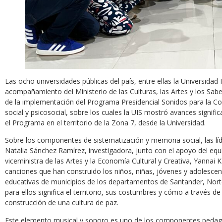
Las ocho universidades públicas del país, entre ellas la Universidad 
acompañamiento del Ministerio de las Culturas, las Artes y los Sa
de la implementación del Programa Presidencial Sonidos para la Con
social y psicosocial, sobre los cuales la UIS mostró avances signif
el Programa en el territorio de la Zona 7, desde la Universidad.
Sobre los componentes de sistematización y memoria social, las lí
Natalia Sánchez Ramírez, investigadora, junto con el apoyo del equ
viceministra de las Artes y la Economía Cultural y Creativa, Yannai 
canciones que han construido los niños, niñas, jóvenes y adolescen
educativas de municipios de los departamentos de Santander, Norte
para ellos significa el territorio, sus costumbres y cómo a través
construcción de una cultura de paz.
Este elemento musical y sonoro es uno de los componentes pedagógi