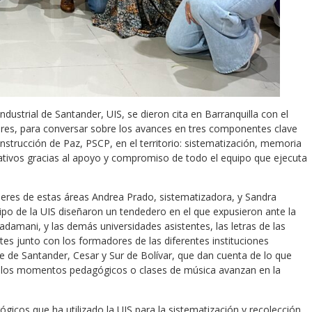
Industrial de Santander, UIS, se dieron cita en Barranquilla con el
beres, para conversar sobre los avances en tres componentes clave
strucción de Paz, PSCP, en el territorio: sistematización, memoria
icativos gracias al apoyo y compromiso de todo el equipo que ejecuta
deres de estas áreas Andrea Prado, sistematizadora, y Sandra
ipo de la UIS diseñaron un tendedero en el que expusieron ante la
Kadamani, y las demás universidades asistentes, las letras de las
tes junto con los formadores de las diferentes instituciones
 de Santander, Cesar y Sur de Bolívar, que dan cuenta de lo que
 de los momentos pedagógicos o clases de música avanzan en la
cos que ha utilizado la UIS para la sistematización y recolección