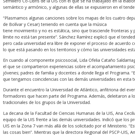
Semillero Co-Libris de la UIS con el que se ha trabajado en la elabor
semántico y armónico, y algunas de ellas se expusieron en el tende
“Plasmamos algunas canciones sobre los mapas de los cuatro depa
de Bolívar y Cesar) teniendo en cuenta que la música
tiene movimiento y no es estática, sino que trasciende fronteras y 
límite no está tan presente”. Sánchez Ramírez explicó que el tendede
pero cada universidad era libre de exponer el proceso de acuerdo co
lo que está pasando en los territorios y cómo las universidades est
En cuando al componente psicosocial, Lida Ofelia Cataño Saldarriag
el que se compartieron experiencias sobre el acompañamiento psico
jóvenes; padres de familia y docentes a donde llega el Programa. “
que tengamos coincidencias con las demás universidades en esta te
Durante el encuentro la Universidad de Atlántico, anfitriona del eve
formadores que hacen parte del Programa. Además, deleitaron a lo
tradicionales de los grupos de la Universidad.
La decana de la Facultad de Ciencias Humanas de la UIS, Ana Cecili
equipo de la UIS frente a las demás universidades. Indicó que los 
UIS en la Zona 7 van más allá de los solicitado por el Ministerio.
las cosas bien”. Mientras que la directora Regional del PSCP-UIS, 