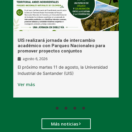
UIS realizará jornada de intercambio
R
académico con Parques Nacionales para
A
promover proyectos conjuntos
agosto 6, 2026
l
E
El próximo martes 11 de agosto, la Universidad
s
Industrial de Santander (UIS)
V
Ver más
Más noticias