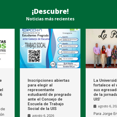
¡Descubre!
Noticias más recientes
e
Inscripciones abiertas
La Universi
para elegir al
fortalece el
el
representante
sus egresad
26
estudiantil de pregrado
de la jornad
ante el Consejo de
UIS’
Escuela de Trabajo
agosto 6, 20
Social de la UIS
 de
Para Jorge E
ión
agosto 6, 2026