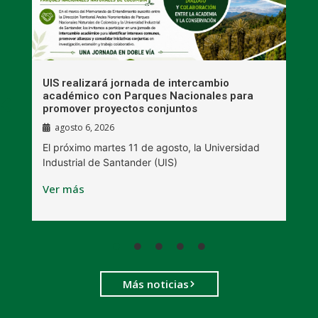
UIS realizará jornada de intercambio
R
académico con Parques Nacionales para
A
promover proyectos conjuntos
agosto 6, 2026
l
E
El próximo martes 11 de agosto, la Universidad
s
Industrial de Santander (UIS)
V
Ver más
Más noticias