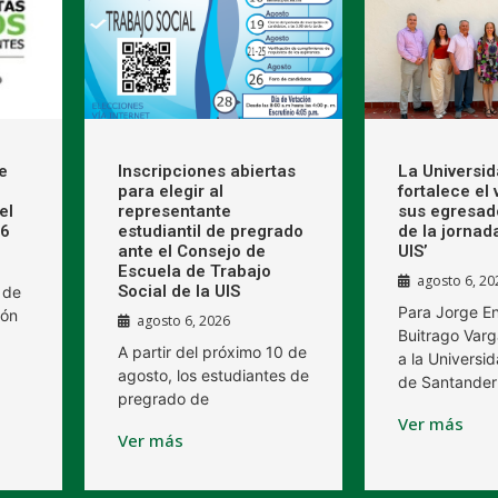
e
Inscripciones abiertas
La Universi
para elegir al
fortalece el
el
representante
sus egresad
26
estudiantil de pregrado
de la jornad
ante el Consejo de
UIS’
Escuela de Trabajo
agosto 6, 20
Social de la UIS
 de
Para Jorge E
ión
agosto 6, 2026
Buitrago Varg
A partir del próximo 10 de
a la Universid
agosto, los estudiantes de
de Santander
pregrado de
Ver más
Ver más