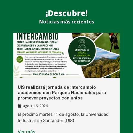
¡Descubre!
Noticias más recientes
UIS realizará jornada de intercambio
R
académico con Parques Nacionales para
A
promover proyectos conjuntos
agosto 6, 2026
l
E
El próximo martes 11 de agosto, la Universidad
s
Industrial de Santander (UIS)
V
Ver más