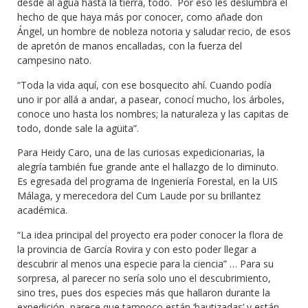
desde al agua hasta la tierra, todo. Por eso les deslumbra el
hecho de que haya más por conocer, como añade don
Ángel, un hombre de nobleza notoria y saludar recio, de esos
de apretón de manos encalladas, con la fuerza del
campesino nato.
“Toda la vida aquí, con ese bosquecito ahí. Cuando podía
uno ir por allá a andar, a pasear, conocí mucho, los árboles,
conoce uno hasta los nombres; la naturaleza y las capitas de
todo, donde sale la agüita”.
Para Heidy Caro, una de las curiosas expedicionarias, la
alegría también fue grande ante el hallazgo de lo diminuto.
Es egresada del programa de Ingeniería Forestal, en la UIS
Málaga, y merecedora del Cum Laude por su brillantez
académica.
“La idea principal del proyecto era poder conocer la flora de
la provincia de García Rovira y con esto poder llegar a
descubrir al menos una especie para la ciencia” … Para su
sorpresa, al parecer no sería solo uno el descubrimiento,
sino tres, pues dos especies más que hallaron durante la
expedición, parece que tampoco están ‘bautizadas’ y están