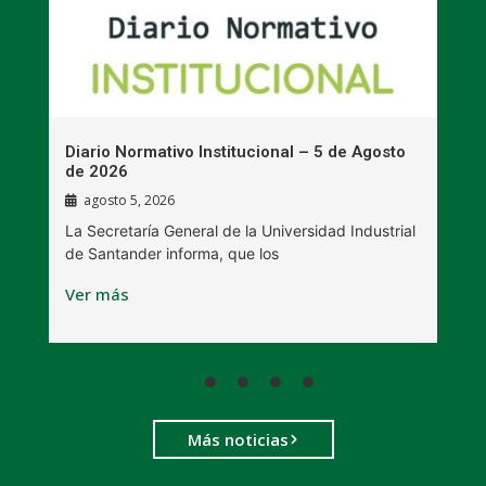
n
Diario Normativo Institucional – 5 de Agosto
U
de 2026
l
agosto 5, 2026
La Secretaría General de la Universidad Industrial
L
de Santander informa, que los
B
Ver más
V
Más noticias