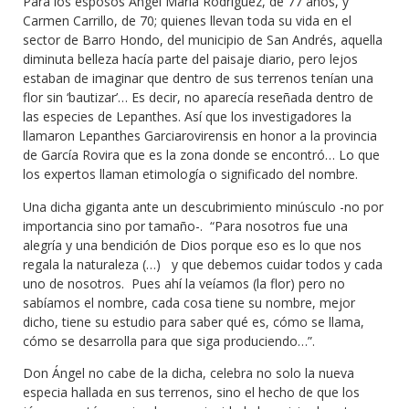
Para los esposos Ángel María Rodríguez, de 77 años, y
Carmen Carrillo, de 70; quienes llevan toda su vida en el
sector de Barro Hondo, del municipio de San Andrés, aquella
diminuta belleza hacía parte del paisaje diario, pero lejos
estaban de imaginar que dentro de sus terrenos tenían una
flor sin ‘bautizar’… Es decir, no aparecía reseñada dentro de
las especies de Lepanthes. Así que los investigadores la
llamaron Lepanthes Garciarovirensis en honor a la provincia
de García Rovira que es la zona donde se encontró… Lo que
los expertos llaman etimología o significado del nombre.
Una dicha giganta ante un descubrimiento minúsculo -no por
importancia sino por tamaño-. “Para nosotros fue una
alegría y una bendición de Dios porque eso es lo que nos
regala la naturaleza (…) y que debemos cuidar todos y cada
uno de nosotros. Pues ahí la veíamos (la flor) pero no
sabíamos el nombre, cada cosa tiene su nombre, mejor
dicho, tiene su estudio para saber qué es, cómo se llama,
cómo se desarrolla para que siga produciendo…”.
Don Ángel no cabe de la dicha, celebra no solo la nueva
especia hallada en sus terrenos, sino el hecho de que los