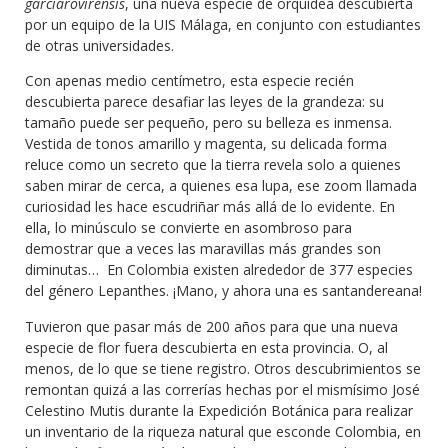
garciarovirensis
, una nueva especie de orquídea descubierta
por un equipo de la UIS Málaga, en conjunto con estudiantes
de otras universidades.
Con apenas medio centímetro, esta especie recién
descubierta parece desafiar las leyes de la grandeza: su
tamaño puede ser pequeño, pero su belleza es inmensa.
Vestida de tonos amarillo y magenta, su delicada forma
reluce como un secreto que la tierra revela solo a quienes
saben mirar de cerca, a quienes esa lupa, ese zoom llamada
curiosidad les hace escudriñar más allá de lo evidente. En
ella, lo minúsculo se convierte en asombroso para
demostrar que a veces las maravillas más grandes son
diminutas… En Colombia existen alrededor de 377 especies
del género Lepanthes. ¡Mano, y ahora una es santandereana!
Tuvieron que pasar más de 200 años para que una nueva
especie de flor fuera descubierta en esta provincia. O, al
menos, de lo que se tiene registro. Otros descubrimientos se
remontan quizá a las correrías hechas por el mismísimo José
Celestino Mutis durante la Expedición Botánica para realizar
un inventario de la riqueza natural que esconde Colombia, en