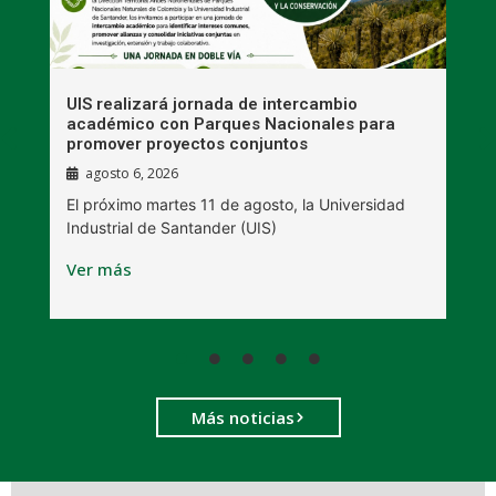
UIS realizará jornada de intercambio
R
académico con Parques Nacionales para
A
promover proyectos conjuntos
agosto 6, 2026
l
E
El próximo martes 11 de agosto, la Universidad
s
Industrial de Santander (UIS)
V
Ver más
Más noticias