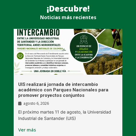
¡Descubre!
Noticias más recientes
UIS realizará jornada de intercambio
R
académico con Parques Nacionales para
A
promover proyectos conjuntos
agosto 6, 2026
l
E
El próximo martes 11 de agosto, la Universidad
s
Industrial de Santander (UIS)
V
Ver más