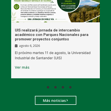
UIS realizará jornada de intercambio
R
académico con Parques Nacionales para
A
promover proyectos conjuntos
agosto 6, 2026
l
E
El próximo martes 11 de agosto, la Universidad
s
Industrial de Santander (UIS)
V
Ver más
Más noticias