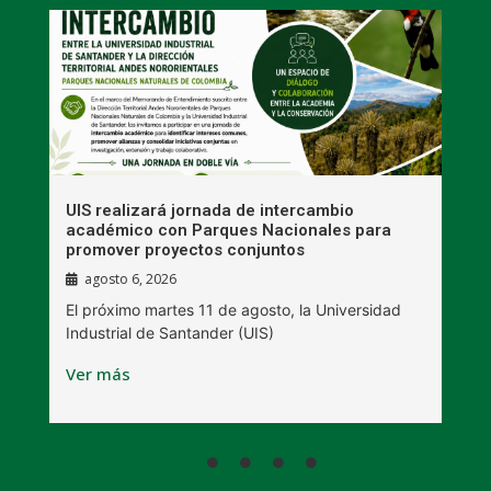
UIS realizará jornada de intercambio
R
académico con Parques Nacionales para
A
promover proyectos conjuntos
agosto 6, 2026
l
E
El próximo martes 11 de agosto, la Universidad
s
Industrial de Santander (UIS)
V
Ver más