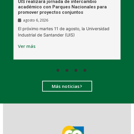
UIS realizará jornada de intercambio
R
académico con Parques Nacionales para
A
promover proyectos conjuntos
agosto 6, 2026
l
E
El próximo martes 11 de agosto, la Universidad
s
Industrial de Santander (UIS)
V
Ver más
Más noticias