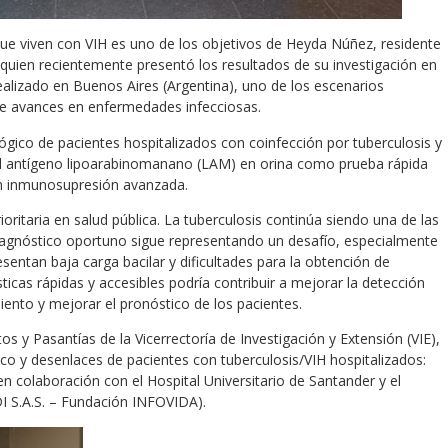
que viven con VIH es uno de los objetivos de Heyda Núñez, residente
, quien recientemente presentó los resultados de su investigación en
ealizado en Buenos Aires (Argentina), uno de los escenarios
 de avances en enfermedades infecciosas.
ológico de pacientes hospitalizados con coinfección por tuberculosis y
l antígeno lipoarabinomanano (LAM) en orina como prueba rápida
on inmunosupresión avanzada.
oritaria en salud pública. La tuberculosis continúa siendo una de las
iagnóstico oportuno sigue representando un desafío, especialmente
ntan baja carga bacilar y dificultades para la obtención de
icas rápidas y accesibles podría contribuir a mejorar la detección
iento y mejorar el pronóstico de los pacientes.
s y Pasantías de la Vicerrectoría de Investigación y Extensión (VIE),
gico y desenlaces de pacientes con tuberculosis/VIH hospitalizados:
 en colaboración con el Hospital Universitario de Santander y el
I S.A.S. – Fundación INFOVIDA).