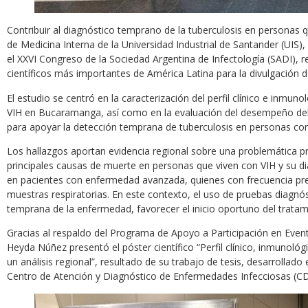
Contribuir al diagnóstico temprano de la tuberculosis en personas 
de Medicina Interna de la Universidad Industrial de Santander (UIS)
el XXVI Congreso de la Sociedad Argentina de Infectología (SADI), r
científicos más importantes de América Latina para la divulgación
El estudio se centró en la caracterización del perfil clínico e inmun
VIH en Bucaramanga, así como en la evaluación del desempeño de
para apoyar la detección temprana de tuberculosis en personas c
Los hallazgos aportan evidencia regional sobre una problemática pri
principales causas de muerte en personas que viven con VIH y su d
en pacientes con enfermedad avanzada, quienes con frecuencia prese
muestras respiratorias. En este contexto, el uso de pruebas diagnóst
temprana de la enfermedad, favorecer el inicio oportuno del tratam
Gracias al respaldo del Programa de Apoyo a Participación en Evento
Heyda Núñez presentó el póster científico “Perfil clínico, inmunoló
un análisis regional”, resultado de su trabajo de tesis, desarrollado
Centro de Atención y Diagnóstico de Enfermedades Infecciosas (CD