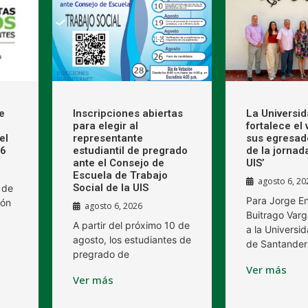
e
Inscripciones abiertas
La Universi
para elegir al
fortalece el
el
representante
sus egresad
26
estudiantil de pregrado
de la jornad
ante el Consejo de
UIS’
Escuela de Trabajo
agosto 6, 20
Social de la UIS
 de
Para Jorge E
ión
agosto 6, 2026
Buitrago Varg
A partir del próximo 10 de
a la Universid
agosto, los estudiantes de
de Santander
pregrado de
Ver más
Ver más