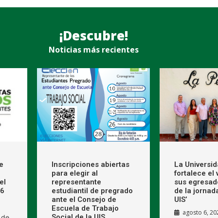
¡Descubre!
Noticias más recientes
e
Inscripciones abiertas
La Universi
para elegir al
fortalece el
el
representante
sus egresad
26
estudiantil de pregrado
de la jornad
ante el Consejo de
UIS’
Escuela de Trabajo
agosto 6, 20
Social de la UIS
 de