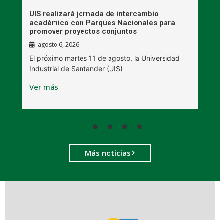
UIS realizará jornada de intercambio
R
académico con Parques Nacionales para
A
promover proyectos conjuntos
agosto 6, 2026
l
E
El próximo martes 11 de agosto, la Universidad
s
Industrial de Santander (UIS)
V
Ver más
Más noticias