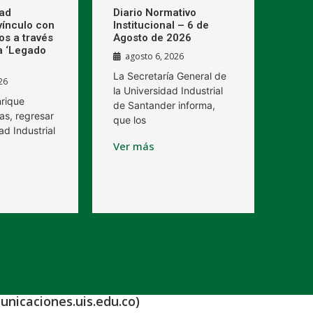
dad
Diario Normativo
 vínculo con
Institucional – 6 de
os a través
Agosto de 2026
a ‘Legado
agosto 6, 2026
La Secretaría General de
26
la Universidad Industrial
nrique
de Santander informa,
as, regresar
que los
ad Industrial
Ver más
unicaciones.uis.edu.co)