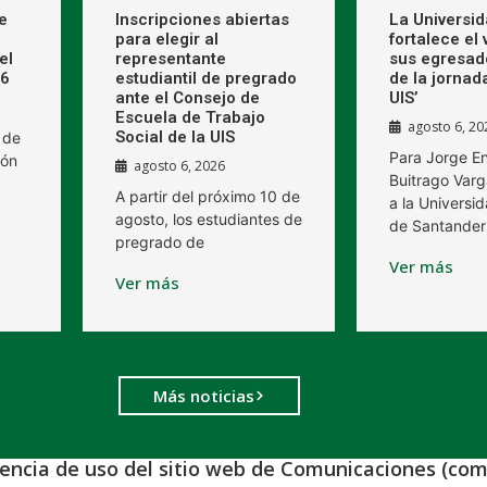
e
Inscripciones abiertas
La Universi
para elegir al
fortalece el
el
representante
sus egresad
26
estudiantil de pregrado
de la jornad
ante el Consejo de
UIS’
Escuela de Trabajo
agosto 6, 20
Social de la UIS
 de
Para Jorge E
ión
agosto 6, 2026
Buitrago Varg
A partir del próximo 10 de
a la Universid
agosto, los estudiantes de
de Santander
pregrado de
Ver más
Ver más
Más noticias
iencia de uso del sitio web de Comunicaciones (com