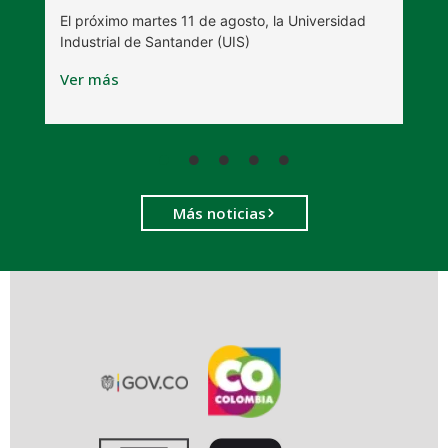
l
E
El próximo martes 11 de agosto, la Universidad
s
Industrial de Santander (UIS)
V
Ver más
Más noticias