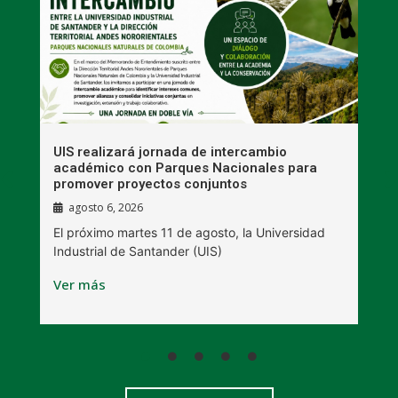
UIS realizará jornada de intercambio
R
académico con Parques Nacionales para
A
promover proyectos conjuntos
agosto 6, 2026
l
E
El próximo martes 11 de agosto, la Universidad
s
Industrial de Santander (UIS)
V
Ver más