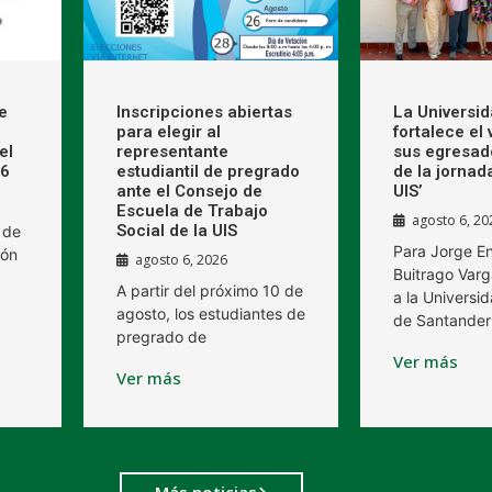
e
Inscripciones abiertas
La Universi
para elegir al
fortalece el
el
representante
sus egresad
26
estudiantil de pregrado
de la jornad
ante el Consejo de
UIS’
Escuela de Trabajo
agosto 6, 20
Social de la UIS
 de
Para Jorge E
ión
agosto 6, 2026
Buitrago Varg
A partir del próximo 10 de
a la Universid
agosto, los estudiantes de
de Santander
pregrado de
Ver más
Ver más
Más noticias