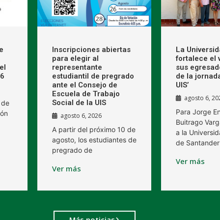
e
Inscripciones abiertas
La Universi
para elegir al
fortalece el
el
representante
sus egresad
26
estudiantil de pregrado
de la jornad
ante el Consejo de
UIS’
Escuela de Trabajo
agosto 6, 20
Social de la UIS
 de
Para Jorge E
ión
agosto 6, 2026
Buitrago Varg
A partir del próximo 10 de
a la Universid
agosto, los estudiantes de
de Santander
pregrado de
Ver más
Ver más
Más noticias