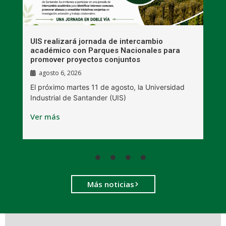
UIS realizará jornada de intercambio
R
académico con Parques Nacionales para
A
promover proyectos conjuntos
agosto 6, 2026
l
E
El próximo martes 11 de agosto, la Universidad
s
Industrial de Santander (UIS)
V
Ver más
Más noticias