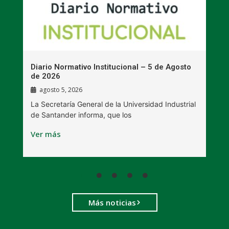
n
Diario Normativo Institucional – 5 de Agosto
U
de 2026
l
agosto 5, 2026
La Secretaría General de la Universidad Industrial
L
de Santander informa, que los
B
Ver más
V
Más noticias