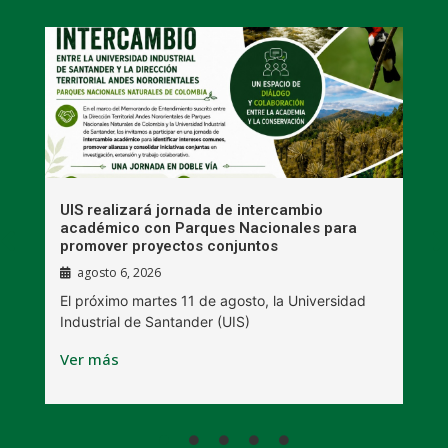
UIS realizará jornada de intercambio
R
académico con Parques Nacionales para
A
promover proyectos conjuntos
agosto 6, 2026
l
E
El próximo martes 11 de agosto, la Universidad
s
Industrial de Santander (UIS)
V
Ver más