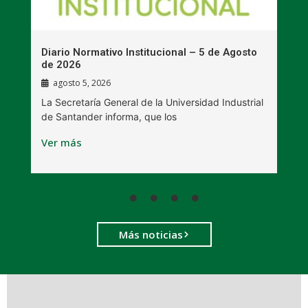
n
Diario Normativo Institucional – 5 de Agosto
U
de 2026
l
agosto 5, 2026
La Secretaría General de la Universidad Industrial
L
de Santander informa, que los
B
Ver más
V
Más noticias