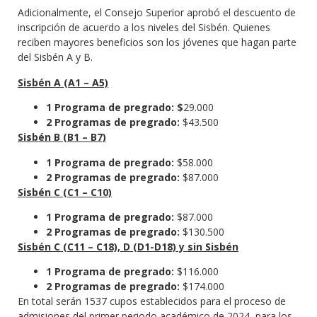
Adicionalmente, el Consejo Superior aprobó el descuento de
inscripción de acuerdo a los niveles del Sisbén. Quienes
reciben mayores beneficios son los jóvenes que hagan parte
del Sisbén A y B.
Sisbén A (A1 – A5)
1 Programa de pregrado: $
29.000
2 Programas de pregrado:
$43.500
Sisbén B (B1 – B7)
1 Programa de pregrado:
$58.000
2 Programas de pregrado:
$87.000
Sisbén C (C1 – C10)
1 Programa de pregrado:
$87.000
2 Programas de pregrado:
$130.500
Sisbén C (C11 – C18), D (D1-D18) y sin Sisbén
1 Programa de pregrado:
$116.000
2 Programas de pregrado:
$174.000
En total serán 1537 cupos establecidos para el proceso de
admisiones del primer periodo académico de 2024, para los