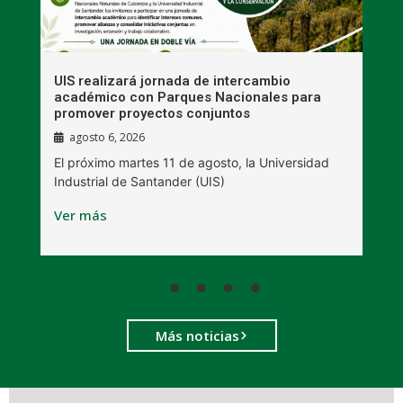
UIS realizará jornada de intercambio
R
académico con Parques Nacionales para
A
promover proyectos conjuntos
agosto 6, 2026
l
E
El próximo martes 11 de agosto, la Universidad
s
Industrial de Santander (UIS)
V
Ver más
Más noticias