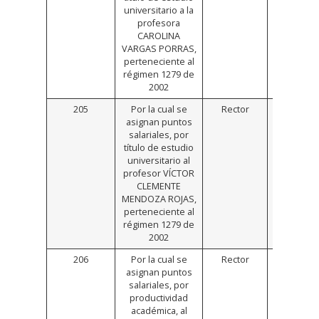
universitario a la
profesora
CAROLINA
VARGAS PORRAS,
perteneciente al
régimen 1279 de
2002
205
Por la cual se
Rector
https://
asignan puntos
salariales, por
título de estudio
universitario al
profesor VÍCTOR
CLEMENTE
MENDOZA ROJAS,
perteneciente al
régimen 1279 de
2002
206
Por la cual se
Rector
https://
asignan puntos
salariales, por
productividad
académica, al