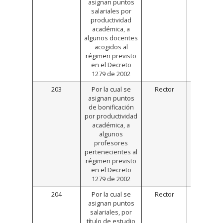
asignan puntos
salariales por
productividad
académica, a
algunos docentes
acogidos al
régimen previsto
en el Decreto
1279 de 2002
203
Por la cual se
Rector
https://
asignan puntos
de bonificación
por productividad
académica, a
algunos
profesores
pertenecientes al
régimen previsto
en el Decreto
1279 de 2002
204
Por la cual se
Rector
https://
asignan puntos
salariales, por
título de estudio