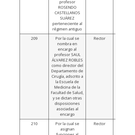
profesor
ROSENDO
CASTELLANOS
SUÁREZ
perteneciente al
régimen antiguo
209
Por la cual se
Rector
https://
nombra en
encargo al
profesor SAUL
ÁLVAREZ ROBLES
como director del
Departamento de
Cirugía, adscrito a
la Escuela de
Medicina de la
Facultad de Salud,
y se dictan otras
disposiciones
asociadas al
encargo
210
Por la cual se
Rector
https://
asignan
funciones al