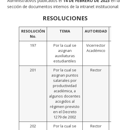
Administrativos publicados el
14 DE FEBRERO DE 2023
en la
sección de documentos internos de la intranet institucional:
RESOLUCIONES
RESOLUCIÓN
TEMA
AUTORIDAD
V
No.
197
Por la cual se
Vicerrector
https://
asignan
Académico
auxiliaturas
estudiantiles
201
Por la cual se
Rector
https://
asignan puntos
salariales por
productividad
académica, a
algunos docentes
acogidos al
régimen previsto
en el Decreto
1279 de 2002
202
Por la cual se
Rector
https://