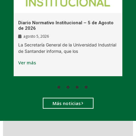
n
Diario Normativo Institucional – 5 de Agosto
U
de 2026
l
agosto 5, 2026
La Secretaría General de la Universidad Industrial
L
de Santander informa, que los
B
Ver más
V
Más noticias