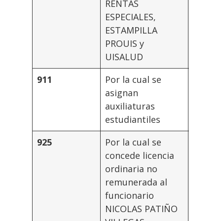
RENTAS
ESPECIALES,
ESTAMPILLA
PROUIS y
UISALUD
911
Por la cual se
Vicerr
asignan
Admini
auxiliaturas
estudiantiles
925
Por la cual se
Rector
concede licencia
ordinaria no
remunerada al
funcionario
NICOLAS PATIÑO