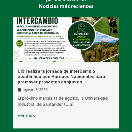
Noticias más recientes
UIS realizará jornada de intercambio
R
académico con Parques Nacionales para
A
promover proyectos conjuntos
agosto 6, 2026
l
E
El próximo martes 11 de agosto, la Universidad
s
Industrial de Santander (UIS)
V
Ver más